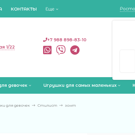
Росто
А
КОНТАКТЫ
Еще
Росто
+7 988 898-83-10
ая 1/22
Да
для девочек
Игрушки для самых маленьких
ки для девочек
Стилист
зонт