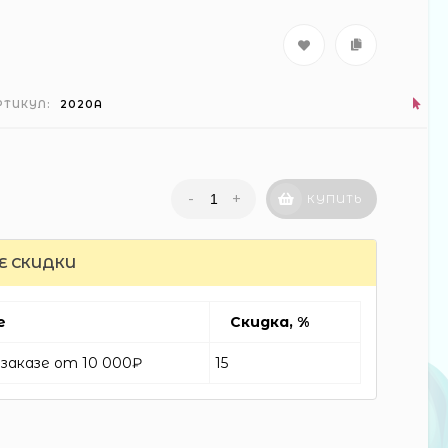
РТИКУЛ:
2020A
-
+
КУПИТЬ
Е СКИДКИ
автобус н/б 29см в
кор (60)
е
Скидка, %
300 ₽
заказе от 10 000₽
15
волосатик миньон
(288) (12)
18 ₽