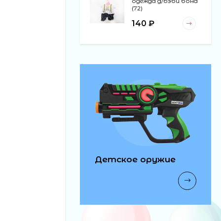
одежда д/бэби бона
(72)
140 ₽
коляска (24)
120 ₽
обувь д/кукол н/пл
(480)
40 ₽
Детское оружие
автобус модель
муз 6шт в блоке (20)
170 ₽