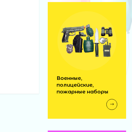
машина инерц георг
лента (216)
85 ₽
палка свет звездн
войны (300)
140 ₽
Военные,
полицейские,
автобус н/б 29см в
пожарные наборы
кор (60)
300 ₽
волосатик миньон
(288) (12)