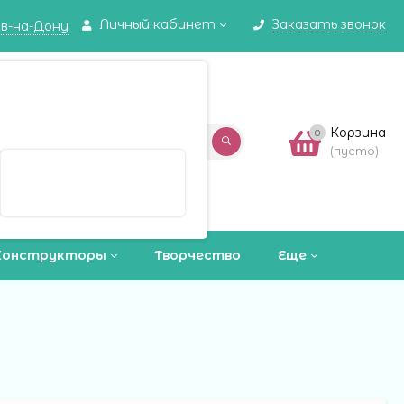
Личный кабинет
Заказать звонок
в-на-Дону
✖
в-на-Дону ваш город?
Корзина
0
(пусто)
Выбрать другой город
Конструкторы
Творчество
Еще