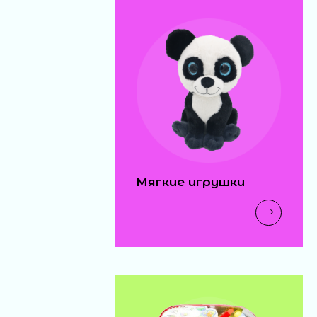
18 ₽
машина-
погремушка 6шт в
блоке (30)
110 ₽
свисток свет 24шт
(576)
Мягкие игрушки
25 ₽
динозавры (1000)
20 ₽