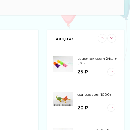
машина-
погремушка 6шт в
блоке (30)
110 ₽
АКЦИЯ!
свисток свет 24шт
(576)
25 ₽
динозавры (1000)
20 ₽