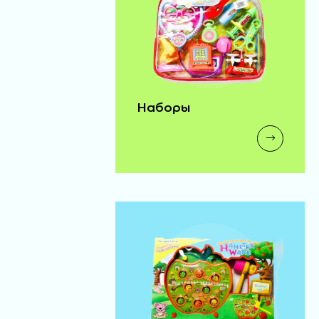
одежда д/бэби бона
(72)
140 ₽
Наборы