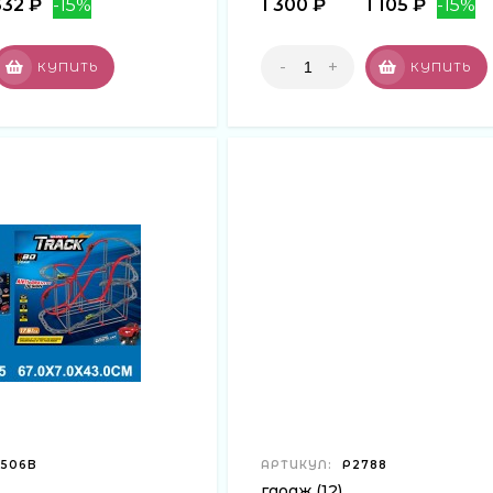
332 ₽
-15%
1 300 ₽
1 105 ₽
-15%
-
+
КУПИТЬ
КУПИТЬ
-506B
АРТИКУЛ:
Р2788
гараж (12)