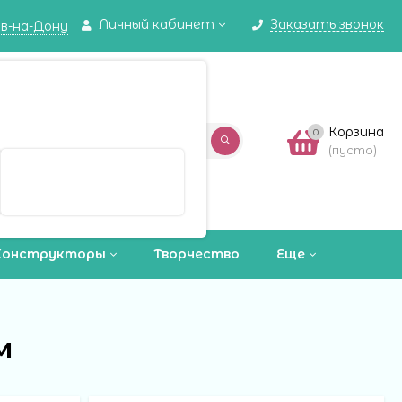
Личный кабинет
Заказать звонок
в-на-Дону
✖
в-на-Дону ваш город?
Корзина
0
(пусто)
Выбрать другой город
Конструкторы
Творчество
Еще
м