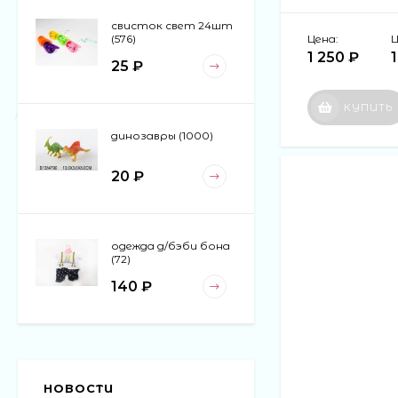
свисток свет 24шт
Цена:
Ц
(576)
1 250 ₽
25 ₽
КУПИТЬ
динозавры (1000)
20 ₽
одежда д/бэби бона
(72)
140 ₽
коляска (24)
НОВОСТИ
120 ₽