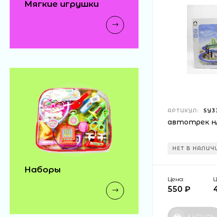
Мягкие игрушки
АРТИКУЛ:
SY3
автотрек н/б
НЕТ В НАЛИЧ
Наборы
Цена:
Ц
550 ₽
КУПИТЬ