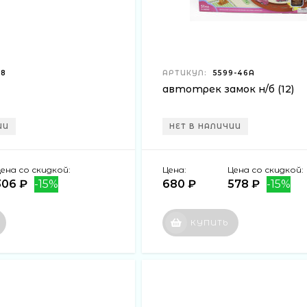
88
АРТИКУЛ:
5599-46А
автотрек замок н/б (12)
ИИ
НЕТ В НАЛИЧИИ
ена со скидкой:
Цена:
Цена со скидкой:
306 ₽
-15%
680 ₽
578 ₽
-15%
КУПИТЬ