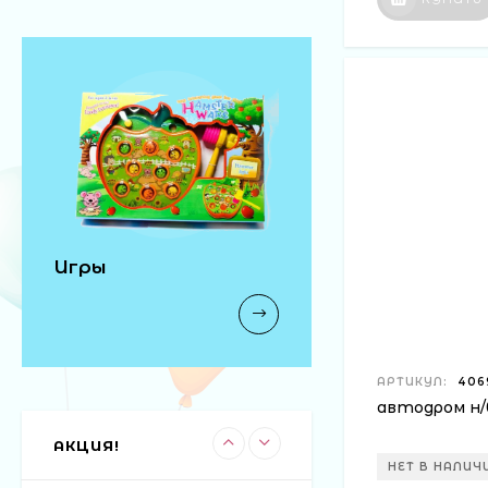
автобус н/б 29см в
кор (60)
300 ₽
волосатик миньон
Игры
(288) (12)
18 ₽
АРТИКУЛ:
406
машина-
погремушка 6шт в
автодром н/б
блоке (30)
110 ₽
АКЦИЯ!
НЕТ В НАЛИЧ