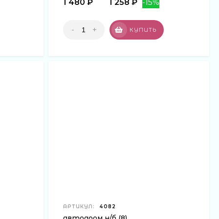
1 480 ₽
1 258 ₽
-15%
-
+
КУПИТЬ
АРТИКУЛ:
4082
автодром н/б (8)