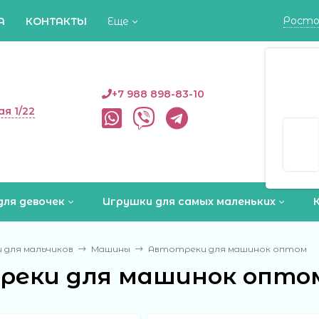
Росто
А
КОНТАКТЫ
Еще
Росто
+7 988 898-83-10
ая 1/22
Да
для девочек
Игрушки для самых маленьких
 для мальчиков
Машины
Автотреки для машинок оптом
реки для машинок опто