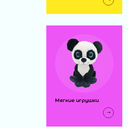
волосатик миньон
(288) (12)
18 ₽
машина-
погремушка 6шт в
блоке (30)
110 ₽
свисток свет 24шт
(576)
Мягкие игрушки
25 ₽
динозавры (1000)