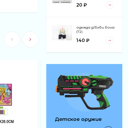
20 ₽
одежда д/бэби бона
(72)
140 ₽
коляска (24)
120 ₽
обувь д/кукол н/пл
(480)
40 ₽
Детское оружие