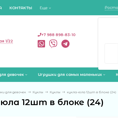
Росто
А
КОНТАКТЫ
Еще
Росто
+7 988 898-83-10
ая 1/22
Да
для девочек
Игрушки для самых маленьких
ки для девочек
Куклы
Куклы
кукла-юла 12шт в блоке (24)
юла 12шт в блоке (24)