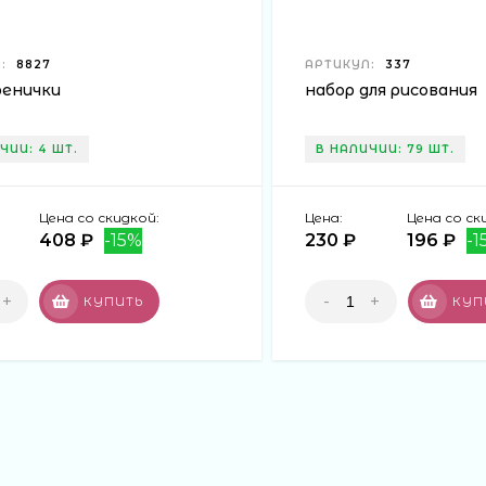
:
8827
АРТИКУЛ:
337
фенички
набор для рисования
ЧИИ: 4 ШТ.
В НАЛИЧИИ: 79 ШТ.
Цена со скидкой:
Цена:
Цена со ск
408 ₽
-15%
230 ₽
196 ₽
-1
+
-
+
КУПИТЬ
КУП