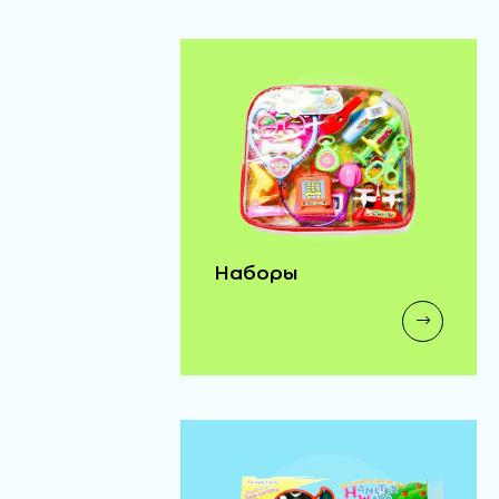
20 ₽
одежда д/бэби бона
(72)
140 ₽
Наборы