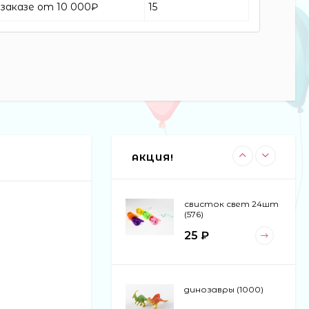
заказе от 10 000₽
15
волосатик миньон
(288) (12)
18 ₽
машина-
погремушка 6шт в
блоке (30)
110 ₽
АКЦИЯ!
свисток свет 24шт
(576)
25 ₽
динозавры (1000)