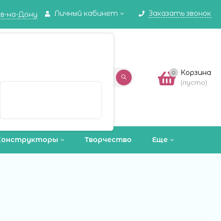
Личный кабинет
Заказать звонок
в-на-Дону
✖
в-на-Дону ваш город?
Корзина
0
(пусто)
Выбрать другой город
Конструкторы
Творчество
Еще