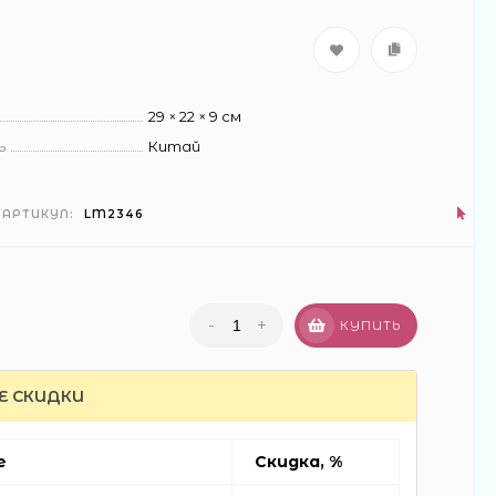
29 × 22 × 9 см
ь
Китай
АРТИКУЛ:
LM2346
-
+
КУПИТЬ
Е СКИДКИ
автобус н/б 29см в
кор (60)
е
Скидка, %
300 ₽