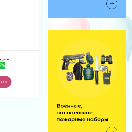
автобус модель
муз 6шт в блоке (20)
АРТИКУЛ:
SL81017
170 ₽
няня муз прожектор 40см в кор
(18)
В НАЛИЧИИ: 23 ШТ.
машина инерц георг
лента (216)
85 ₽
идкой:
Цена:
Цена со скидкой:
5%
810 ₽
689 ₽
-15%
палка свет звездн
-
+
ИТЬ
КУПИТЬ
войны (300)
140 ₽
Военные,
полицейские,
автобус н/б 29см в
пожарные наборы
кор (60)
300 ₽