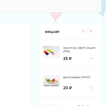
машина-
погремушка 6шт в
блоке (30)
110 ₽
АКЦИЯ!
свисток свет 24шт
(576)
25 ₽
динозавры (1000)
20 ₽