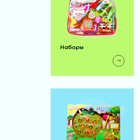
одежда д/бэби бона
(72)
140 ₽
Наборы