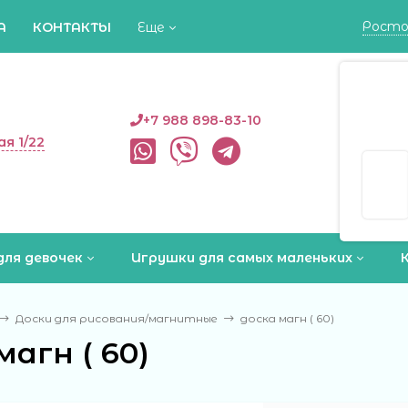
Росто
А
КОНТАКТЫ
Еще
Росто
+7 988 898-83-10
ая 1/22
Да
для девочек
Игрушки для самых маленьких
Доски для рисования/магнитные
доска магн ( 60)
магн ( 60)