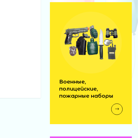
машина инерц георг
лента (216)
85 ₽
палка свет звездн
войны (300)
140 ₽
Военные,
полицейские,
автобус н/б 29см в
пожарные наборы
кор (60)
300 ₽
волосатик миньон
(288) (12)