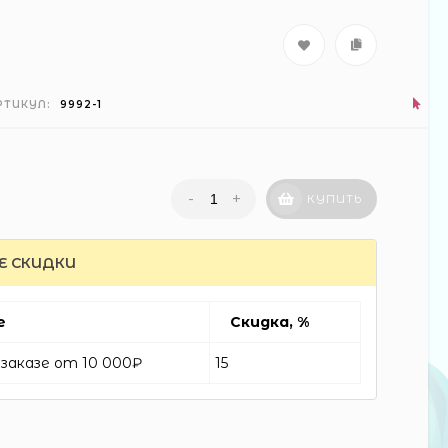
РТИКУЛ:
9992-1
-
+
КУПИТЬ
Е СКИДКИ
автобус н/б 29см в
кор (60)
е
Скидка, %
300 ₽
заказе от 10 000₽
15
волосатик миньон
(288) (12)
18 ₽