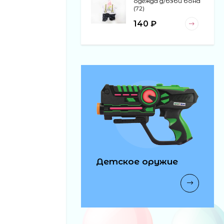
одежда д/бэби бона
(72)
140 ₽
коляска (24)
120 ₽
обувь д/кукол н/пл
(480)
40 ₽
Детское оружие
автобус модель
муз 6шт в блоке (20)
170 ₽