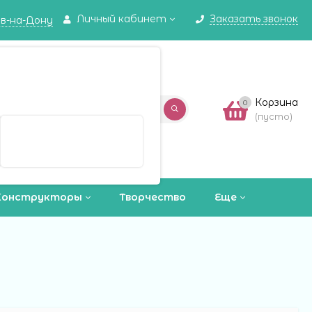
Личный кабинет
Заказать звонок
в-на-Дону
✖
в-на-Дону ваш город?
Корзина
0
(пусто)
Выбрать другой город
Конструкторы
Творчество
Еще