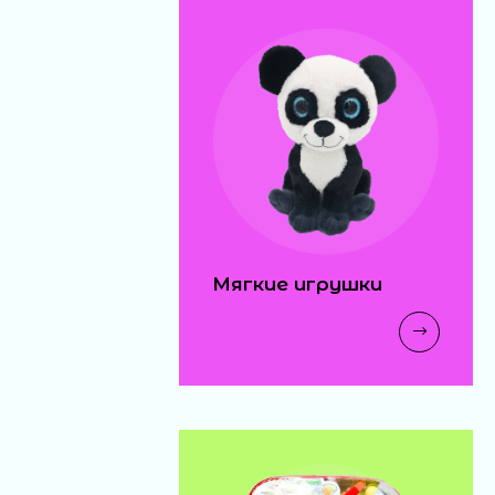
18 ₽
машина-
погремушка 6шт в
блоке (30)
110 ₽
свисток свет 24шт
(576)
Мягкие игрушки
25 ₽
динозавры (1000)
20 ₽